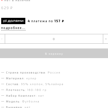
629 ₽
4
платежа по
157 ₽
подробнее...
-
+
В корзину
Страна производства:
Россия
Материал:
кулир
Состав:
95% хлопок, 5%лайкра
Плотность:
160-180 гр
Набор Комплект:
нет
Модель:
Футболка
Вышивка:
нет