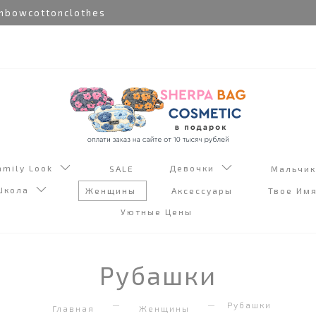
bowcottonclothes
amily Look
Девочки
SALE
Мальчи
Школа
Женщины
Аксессуары
Твое Им
Уютные Цены
Рубашки
Рубашки
Главная
Женщины