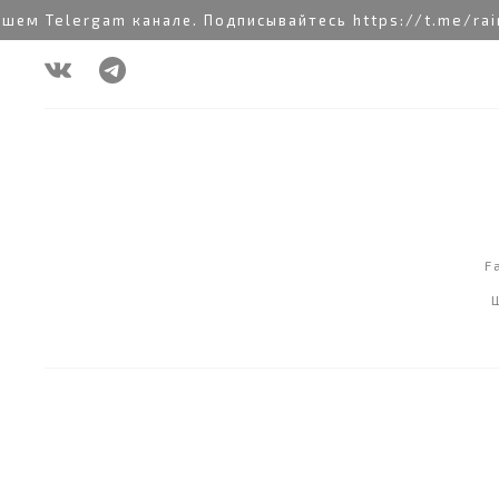
ем Telergam канале. Подписывайтесь https://t.me/rain
F