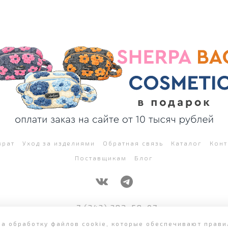
врат
Уход за изделиями
Обратная связь
Каталог
Конт
Поставщикам
Блог
+7 (343) 382-58-07
на обработку файлов cookie, которые обеспечивают прав